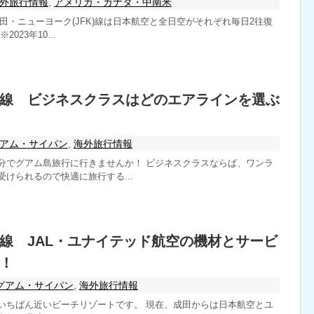
外旅行情報
,
アメリカ・カナダ・中南米
、羽田・ニューヨーク(JFK)線は日本航空と全日空がそれぞれ毎日2往復
023年10...
線 ビジネスクラスはどのエアラインを選ぶ
アム・サイパン
,
海外旅行情報
分でグアム島旅行に行きませんか！ ビジネスクラスならば、ワンラ
けられるので快適に旅行する...
線 JAL・ユナイテッド航空の機材とサービ
！
グアム・サイパン
,
海外旅行情報
いちばん近いビーチリゾートです。 現在、成田からは日本航空とユ