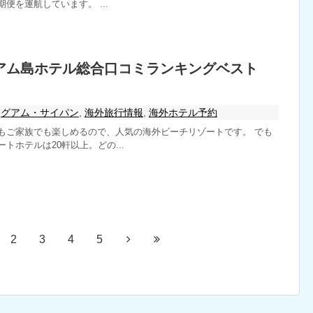
便を運航しています。 ...
 グアム島ホテル総合口コミランキングベスト
グアム・サイパン
,
海外旅行情報
,
海外ホテル予約
もご家族でも楽しめるので、人気の海外ビーチリゾートです。 でも
トホテルは20軒以上。どの...
2
3
4
5