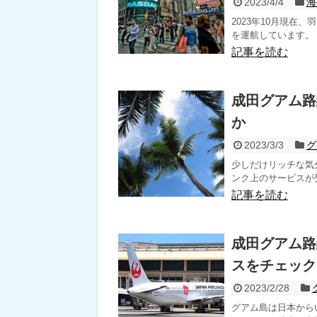
2023/4/4
海
2023年10月現在
を運航しています。 ※2
記事を読む
成田グアム路
か
2023/3/3
グ
少しだけリッチな気
ンク上のサービスが受
記事を読む
成田グアム路
スをチェック
2023/2/28
グアム島は日本から