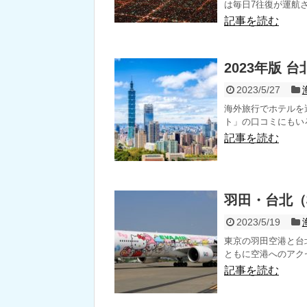
は毎日7往復が運航さ
記事を読む
2023年版
2023/5/27
海外旅行でホテルを
ト」の口コミにもいろ
記事を読む
羽田・台北（
2023/5/19
東京の羽田空港と台北
ともに空港へのアクセ
記事を読む