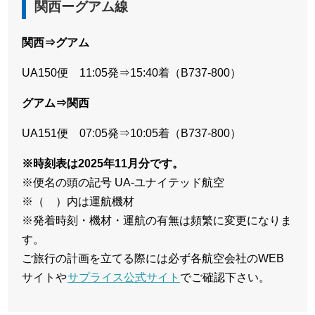
関西ーグアム線
関西⇒グアム
UA150便 11:05発⇒15:40着（B737-800）
グアム⇒関西
UA151便 07:05発⇒10:05着（B737-800）
※時刻表は2025年11月分です。
※便名の頭の記号 UA-ユナイテッド航空
※（ ）内は運航機材
※発着時刻・機材・運航の有無は頻繁に変更になりま
す。
ご旅行の計画を立てる際には必ず各航空会社のWEB
サイトや
サプライス公式サイト
でご確認下さい。