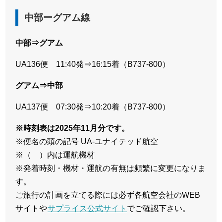
中部ーグアム線
中部⇒グアム
UA136便 11:40発⇒16:15着（B737-800）
グアム⇒中部
UA137便 07:30発⇒10:20着（B737-800）
※時刻表は2025年11月分です。
※便名の頭の記号 UA-ユナイテッド航空
※（ ）内は運航機材
※発着時刻・機材・運航の有無は頻繁に変更になりま
す。
ご旅行の計画を立てる際には必ず各航空会社のWEB
サイトや
サプライス公式サイト
でご確認下さい。