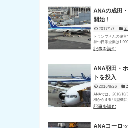
ANAの成田・
開始！
2017/1/7
エ
トランプさんの発言
持つ日系企業は1,00
記事を読む
ANA羽田・ホ
トを投入
2016/8/26
ANAでは、2016/1
機からB787-9型機に変
記事を読む
ANAヨーロ