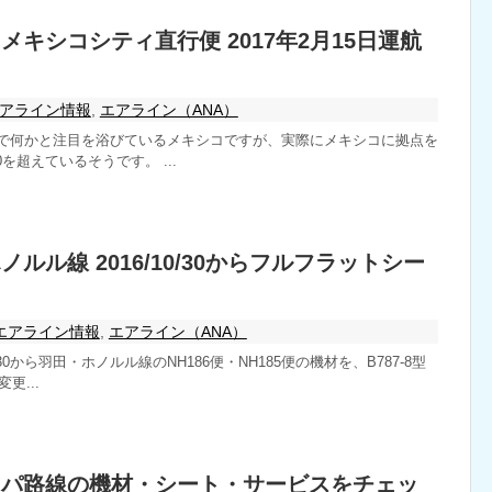
メキシコシティ直行便 2017年2月15日運航
アライン情報
,
エアライン（ANA）
で何かと注目を浴びているメキシコですが、実際にメキシコに拠点を
0を超えているそうです。 ...
ノルル線 2016/10/30からフルフラットシー
エアライン情報
,
エアライン（ANA）
0/30から羽田・ホノルル線のNH186便・NH185便の機材を、B787-8型
更...
ッパ路線の機材・シート・サービスをチェッ