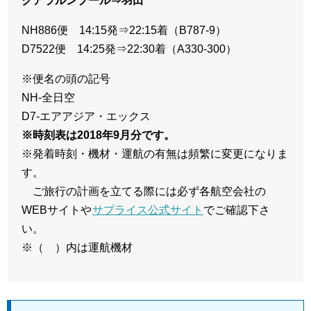
クアラルンプール⇒羽田
NH886便 14:15発⇒22:15着（B787-9）
D7522便 14:25発⇒22:30着（A330-300）
※便名の頭の記号
NH-全日空
D7-エアアジア・エックス
※時刻表は2018年9月分です。
※発着時刻・機材・運航の有無は頻繁に変更になりま
す。
ご旅行の計画を立てる際には必ず各航空会社の
WEBサイトや
サプライス公式サイト
でご確認下さ
い。
※（ ）内は運航機材