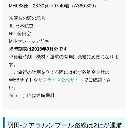
MH088便 23:30発⇒07:40着（A380-800）
※便名の頭の記号
JL-日本航空
NH-全日空
MH-マレーシア航空
※時刻表は2018年9月分です。
※発着時刻・機材・運航の有無は頻繁に変更になりま
す。
ご旅行の計画を立てる際には必ず各航空会社の
WEBサイトや
サプライス公式サイト
でご確認下さ
い。
※（ ）内は運航機材
羽田-クアラルンプール路線は2社が運航