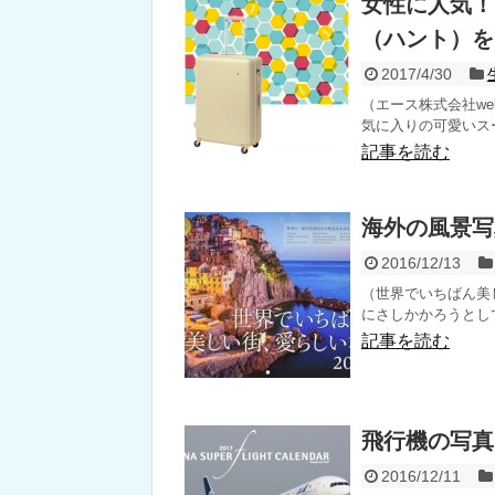
女性に人気！
（ハント）を
2017/4/30
（エース株式会社w
気に入りの可愛いスー
記事を読む
海外の風景写
2016/12/13
（世界でいちばん美し
にさしかかろうとして
記事を読む
飛行機の写真
2016/12/11