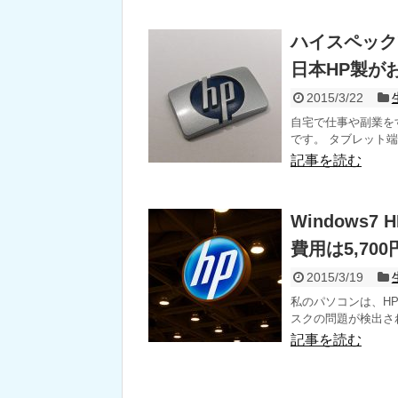
ハイスペック
日本HP製が
2015/3/22
自宅で仕事や副業を
です。 タブレット端
記事を読む
Windows
費用は5,70
2015/3/19
私のパソコンは、HP
スクの問題が検出され
記事を読む