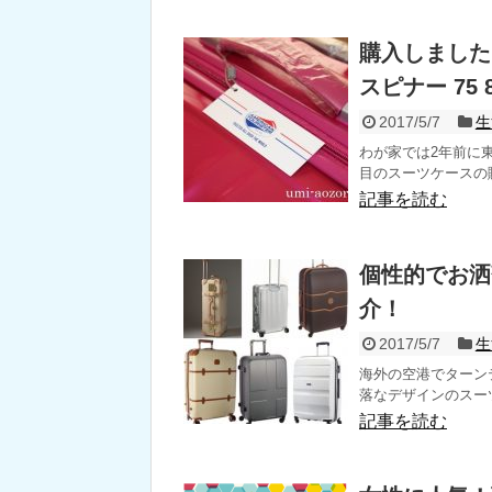
購入しました
スピナー 75 
2017/5/7
生
わが家では2年前に
目のスーツケースの購
記事を読む
個性的でお洒
介！
2017/5/7
生
海外の空港でターン
落なデザインのスーツ
記事を読む