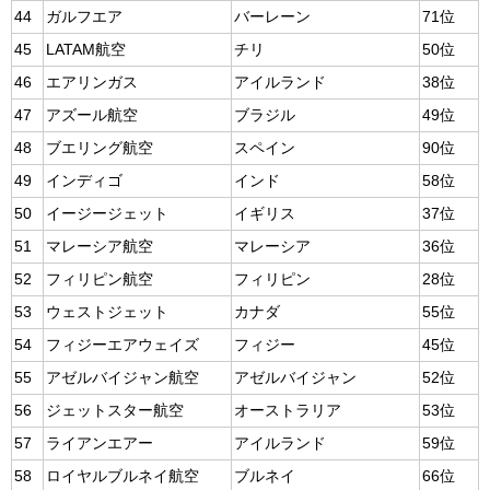
44
ガルフエア
バーレーン
71位
45
LATAM航空
チリ
50位
46
エアリンガス
アイルランド
38位
47
アズール航空
ブラジル
49位
48
ブエリング航空
スペイン
90位
49
インディゴ
インド
58位
50
イージージェット
イギリス
37位
51
マレーシア航空
マレーシア
36位
52
フィリピン航空
フィリピン
28位
53
ウェストジェット
カナダ
55位
54
フィジーエアウェイズ
フィジー
45位
55
アゼルバイジャン航空
アゼルバイジャン
52位
56
ジェットスター航空
オーストラリア
53位
57
ライアンエアー
アイルランド
59位
58
ロイヤルブルネイ航空
ブルネイ
66位