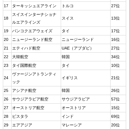
17
ターキッシュエアライン
トルコ
27位
スイスインターナショナ
18
スイス
13位
ルエアラインズ
19
バンコクエアウェイズ
タイ
17位
20
ニュージーランド航空
ニュージーランド
16位
21
エティハド航空
UAE（アブダビ）
27位
22
大韓航空
韓国
34位
23
タイ国際航空
タイ
10位
ヴァージンアトランティ
24
イギリス
21位
ック
25
アシアナ航空
韓国
26位
26
サウジアラビア航空
サウジアラビア
57位
27
オーストリア航空
オーストリア
15位
28
ビスタラ
インド
69位
29
エアアジア
マレーシア
20位