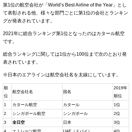
第1位の航空会社が「World’s Best Airline of the Year」とし
て表彰される他、様々な部門ごとに第1位の会社とランキン
グが発表されています。
2021年に総合ランキング第1位となったのはカタール航空
です。
総合ランキングに関しては1位から100位まで次のとおり発
表されています。
※日本のエアラインは航空会社名を太線にしています。
順
2019年
航空会社名
国名
位
順位
1
カタール航空
カタール
1位
2
シンガポール航空
シンガポール
2位
3
全日空
日本
3位
4
エミレーツ航空
UAE（ドバイ）
4位