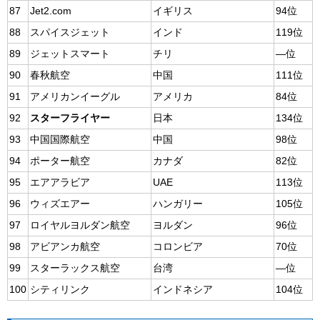
87
Jet2.com
イギリス
94位
88
スパイスジェット
インド
119位
89
ジェットスマート
チリ
―位
90
春秋航空
中国
111位
91
アメリカンイーグル
アメリカ
84位
92
スターフライヤー
日本
134位
93
中国国際航空
中国
98位
94
ポーター航空
カナダ
82位
95
エアアラビア
UAE
113位
96
ウィズエアー
ハンガリー
105位
97
ロイヤルヨルダン航空
ヨルダン
96位
98
アビアンカ航空
コロンビア
70位
99
スターラックス航空
台湾
―位
100
シティリンク
インドネシア
104位