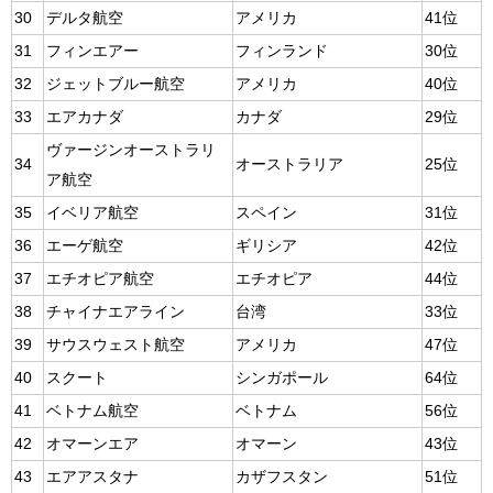
30
デルタ航空
アメリカ
41位
31
フィンエアー
フィンランド
30位
32
ジェットブルー航空
アメリカ
40位
33
エアカナダ
カナダ
29位
ヴァージンオーストラリ
34
オーストラリア
25位
ア航空
35
イベリア航空
スペイン
31位
36
エーゲ航空
ギリシア
42位
37
エチオピア航空
エチオピア
44位
38
チャイナエアライン
台湾
33位
39
サウスウェスト航空
アメリカ
47位
40
スクート
シンガポール
64位
41
ベトナム航空
ベトナム
56位
42
オマーンエア
オマーン
43位
43
エアアスタナ
カザフスタン
51位