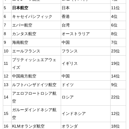
5
日本航空
日本
11位
6
キャセイパシフィック
香港
4位
7
エバー航空
台湾
6位
8
カンタス航空
オーストラリア
8位
9
海南航空
中国
7位
10
エールフランス
フランス
23位
ブリティッシュエアウェ
11
イギリス
19位
イズ
12
中国南方航空
中国
14位
13
ルフトハンザドイツ航空
ドイツ
9位
アエロフロートロシア航
14
ロシア
22位
空
ガルーダインドネシア航
15
インドネシア
12位
空
16
KLMオランダ航空
オランダ
18位