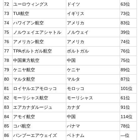
72
ユーロウィングス
ドイツ
63位
73
TUI航空
イギリス
73位
74
ハワイアン航空
アメリカ
83位
75
ノルウェイエアシャトル
ノルウェイ
39位
76
アメリカン航空
アメリカ
74位
77
TPAポルトガル航空
ポルトガル
76位
78
中国東方航空
中国
75位
79
ケニヤ航空
ケニヤ
89位
80
マルタ航空
マルタ
87位
81
ロイヤルエアモロッコ
モロッコ
101位
82
モーリシャス航空
モーリシャス
61位
83
エアカナダルージュ
カナダ
91位
84
アモイ航空
中国
114位
85
コパ航空
パナマ
78位
86
バンブーエアウェイズ
ベトナム
―位