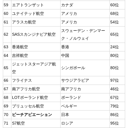
59
エアトランザット
カナダ
60位
60
ユナイテッド航空
アメリカ
68位
61
アラスカ航空
アメリカ
54位
スウェーデン・デンマー
62
SASスカンジナビア航空
65位
ク・ノルウェイ
63
香港航空
香港
24位
64
吉祥航空
中国
80位
ジェットスターアジア航
65
シンガポール
80位
空
66
フライナス
サウジアラビア
97位
67
南アフリカ航空
南アフリカ
46位
68
LOTポーランド航空
ポーランド
67位
69
ブリュッセル航空
ベルギー
79位
70
ピーチアビエーション
日本
86位
71
S7航空
ロシア
95位