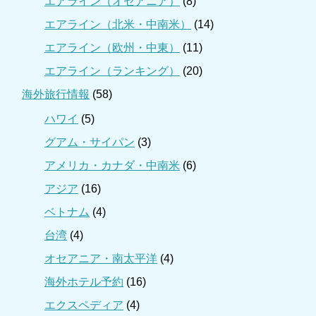
エアライン（オセアニア）
(8)
エアライン（北米・中南米）
(14)
エアライン（欧州・中東）
(11)
エアライン（ランキング）
(20)
海外旅行情報
(58)
ハワイ
(5)
グアム・サイパン
(3)
アメリカ・カナダ・中南米
(6)
アジア
(16)
ベトナム
(4)
台湾
(4)
オセアニア・南太平洋
(4)
海外ホテル予約
(16)
エクスペディア
(4)