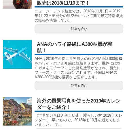
販売は2018/11/19まで！
ニュージーランド航空では、2018年11月1日～2019
年4月23日出発分の航空券について期間限定特別運賃
の販売を実施してい...
記事を読む
ANAのハワイ路線にA380型機が就
航！
ANAは2019年の春に世界最大の旅客機A380-800型機
をハワイ・ホノルル線に就航させます。機体にはウ
ミガメをモチーフにした特別塗装がなされ、新たに
ファーストクラスも設定されます。今回はANAの
A380-800型機の概要をご紹介します。
記事を読む
海外の風景写真を使った2019年カレン
ダーをご紹介！
（世界でいちばん美しい街、愛らしい村 2019年カレ
ンダー ） 早いもので、2018年も10月を迎えてしま
いました。 少...