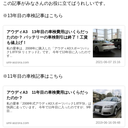
この記事がみなさんのお役に立てばうれしいです。
※13年目の車検記事はこちら
アウディA3 13年目の車検費用はいくらだっ
たのか？ バッテリーの車検割引は終了！工賃
も値上げ！
私の愛車は、2008年に購入した「アウディA3スポーツバッ
ク1.8TFSI リミテッド2」です。 今年で13年目に入ったので
す...
2021-06-07 15:16
umi-aozora.com
※11年目の車検記事はこちら
アウディA3 11年目の車検費用はいくらだっ
たのか？
私の愛車「2008年式アウディA3スポーツバック1.8TFSI」は
快調に走っています。 今年で11年目に入ったのですが、9年
目...
2019-06-16 09:48
umi-aozora.com