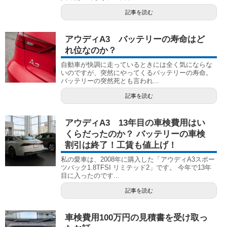
記事を読む
アウディA3 バッテリーの寿命はど
れ位なのか？
自動車が快調に走っているときには全く気にならな
いのですが、突然にやってくるバッテリーの寿命。
バッテリーの突然死とも言われ...
記事を読む
アウディA3 13年目の車検費用はい
くらだったのか？ バッテリーの車検
割引は終了！工賃も値上げ！
私の愛車は、2008年に購入した「アウディA3スポー
ツバック1.8TFSI リミテッド2」です。 今年で13年
目に入ったのです...
記事を読む
車検費用100万円の見積書を受け取っ