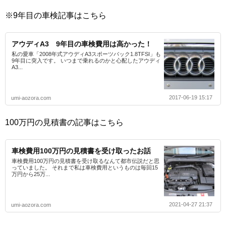
※9年目の車検記事はこちら
アウディA3 9年目の車検費用は高かった！
私の愛車「2008年式アウディA3スポーツバック1.8TFSI」も
9年目に突入です。 いつまで乗れるのかと心配したアウディ
A3...
2017-06-19 15:17
umi-aozora.com
100万円の見積書の記事はこちら
車検費用100万円の見積書を受け取ったお話
車検費用100万円の見積書を受け取るなんて都市伝説だと思
っていました。 それまで私は車検費用というものは毎回15
万円から25万...
2021-04-27 21:37
umi-aozora.com