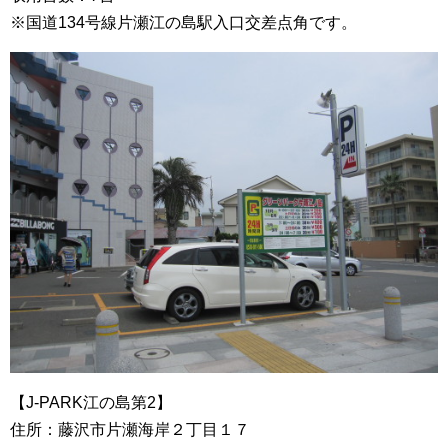
※国道134号線片瀬江の島駅入口交差点角です。
【J-PARK江の島第2】
住所：藤沢市片瀬海岸２丁目１７