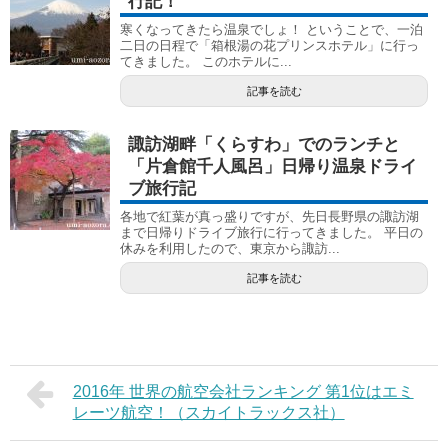
行記！
寒くなってきたら温泉でしょ！ ということで、一泊
二日の日程で「箱根湯の花プリンスホテル」に行っ
てきました。 このホテルに...
記事を読む
諏訪湖畔「くらすわ」でのランチと
「片倉館千人風呂」日帰り温泉ドライ
ブ旅行記
各地で紅葉が真っ盛りですが、先日長野県の諏訪湖
まで日帰りドライブ旅行に行ってきました。 平日の
休みを利用したので、東京から諏訪...
記事を読む
2016年 世界の航空会社ランキング 第1位はエミ
レーツ航空！（スカイトラックス社）